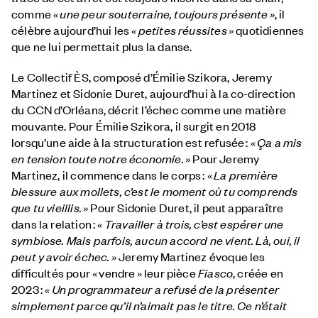
comme
«
une peur souterraine, toujours présente »
, il
célèbre aujourd’hui les
« petites réussites »
quotidiennes
que ne lui permettait plus la danse.
Le Collectif ÈS, composé d’Émilie Szikora, Jeremy
Martinez et Sidonie Duret, aujourd’hui à la co-direction
du CCN d’Orléans, décrit l’échec comme une matière
mouvante. Pour Émilie Szikora, il surgit en 2018
lorsqu’une aide à la structuration est refusée : «
Ça a mis
en tension toute notre économie.
»
Pour Jeremy
Martinez, il commence dans le corps : «
La première
blessure aux mollets, c’est le moment où tu comprends
que tu vieillis.
»
Pour Sidonie Duret, il peut apparaître
dans la relation :
« Travailler à trois, c’est espérer une
symbiose. Mais parfois, aucun accord ne vient. Là, oui, il
peut y avoir échec. »
Jeremy Martinez évoque les
difficultés pour « vendre » leur pièce
Fiasco
, créée en
2023 :
«
Un programmateur a refusé de la présenter
simplement parce qu’il n’aimait pas le titre. Ce n’était