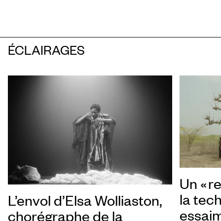
ÉCLAIRAGES
Un « re
la tec
L’envol d’Elsa Wolliaston,
essai
chorégraphe de la