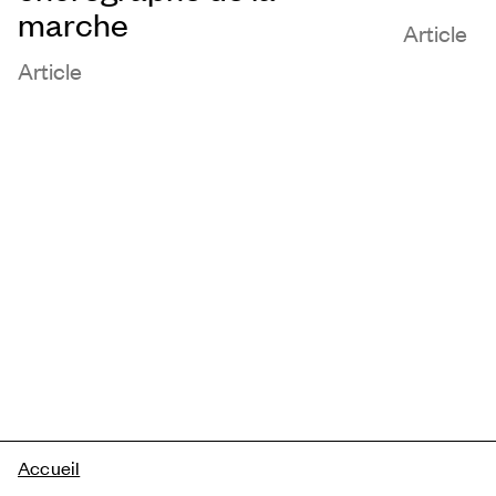
marche
Article
Article
Fil
Accueil
d'Ariane