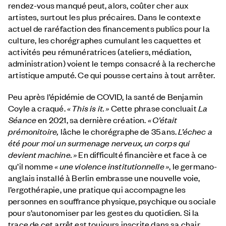
rendez-vous manqué peut, alors, coûter cher aux
artistes, surtout les plus précaires. Dans le contexte
actuel de raréfaction des financements publics pour la
culture, les chorégraphes cumulant les caquettes et
activités peu rémunératrices (ateliers, médiation,
administration) voient le temps consacré à la recherche
artistique amputé. Ce qui pousse certains à tout arrêter.
Peu après l’épidémie de COVID, la santé de Benjamin
Coyle a craqué.
« This is it. »
Cette phrase concluait
La
Séance
en 2021, sa dernière création.
«
C’était
prémonitoire,
lâche le chorégraphe de 35 ans.
L’échec a
été pour moi un surmenage nerveux, un corps qui
devient machine.
»
En difficulté financière et face à ce
qu’il nomme
« une violence institutionnelle
»
, le germano-
anglais installé à Berlin embrasse une nouvelle voie,
l’ergothérapie, une pratique qui accompagne les
personnes en souffrance physique, psychique ou sociale
pour s’autonomiser par les gestes du quotidien. Si la
trace de cet arrêt est toujours inscrite dans sa chair,