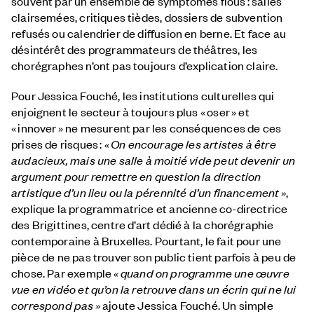
souvent par un ensemble de symptômes flous : salles
clairsemées, critiques tièdes, dossiers de subvention
refusés ou calendrier de diffusion en berne. Et face au
désintérêt des programmateurs de théâtres, les
chorégraphes n’ont pas toujours d’explication claire.
Pour Jessica Fouché, les institutions culturelles qui
enjoignent le secteur à toujours plus « oser » et
« innover » ne mesurent par les conséquences de ces
prises de risques :
« On encourage les artistes à être
audacieux, mais une salle à moitié vide peut devenir un
argument pour remettre en question la direction
artistique d’un lieu ou la pérennité d’un financement »
,
explique la programmatrice et ancienne co-directrice
des Brigittines, centre d’art dédié à la chorégraphie
contemporaine à Bruxelles. Pourtant, le fait pour une
pièce de ne pas trouver son public tient parfois à peu de
chose. Par exemple
« quand on programme une œuvre
vue en vidéo et qu’on la retrouve dans un écrin qui ne lui
correspond pas »
ajoute Jessica Fouché. Un simple