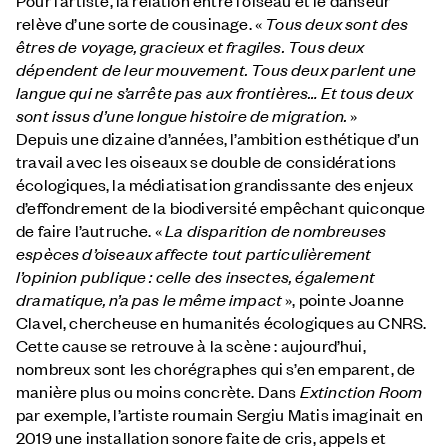
relève d’une sorte de cousinage. «
Tous deux sont des
êtres de voyage, gracieux et fragiles. Tous deux
dépendent de leur mouvement. Tous deux parlent une
langue qui ne s’arrête pas aux frontières… Et tous deux
sont issus d’une longue histoire de migration.
»
Depuis une dizaine d’années, l’ambition esthétique d’un
travail avec les oiseaux se double de considérations
écologiques, la médiatisation grandissante des enjeux
d’effondrement de la biodiversité empêchant quiconque
de faire l’autruche. «
La disparition de nombreuses
espèces d’oiseaux affecte tout particulièrement
l’opinion publique : celle des insectes, également
dramatique, n’a pas le même impact
», pointe Joanne
Clavel, chercheuse en humanités écologiques au CNRS.
Cette cause se retrouve à la scène : aujourd’hui,
nombreux sont les chorégraphes qui s’en emparent, de
manière plus ou moins concrète. Dans
Extinction Room
par exemple, l’artiste roumain Sergiu Matis imaginait en
2019 une installation sonore faite de cris, appels et