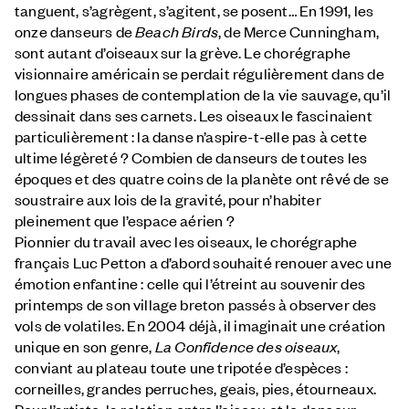
tanguent, s’agrègent, s’agitent, se posent… En 1991, les
onze danseurs de
Beach Birds
, de Merce Cunningham,
sont autant d’oiseaux sur la grève. Le chorégraphe
visionnaire américain se perdait régulièrement dans de
longues phases de contemplation de la vie sauvage, qu’il
dessinait dans ses carnets. Les oiseaux le fascinaient
particulièrement : la danse n’aspire-t-elle pas à cette
ultime légèreté ? Combien de danseurs de toutes les
époques et des quatre coins de la planète ont rêvé de se
soustraire aux lois de la gravité, pour n’habiter
pleinement que l’espace aérien ?
Pionnier du travail avec les oiseaux, le chorégraphe
français Luc Petton a d’abord souhaité renouer avec une
émotion enfantine : celle qui l’étreint au souvenir des
printemps de son village breton passés à observer des
vols de volatiles. En 2004 déjà, il imaginait une création
unique en son genre,
La Confidence des oiseaux
,
conviant au plateau toute une tripotée d’espèces :
corneilles, grandes perruches, geais, pies, étourneaux.
Pour l’artiste, la relation entre l’oiseau et le danseur