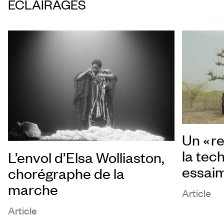
ÉCLAIRAGES
Un « re
la tec
L’envol d’Elsa Wolliaston,
essai
chorégraphe de la
marche
Article
Article