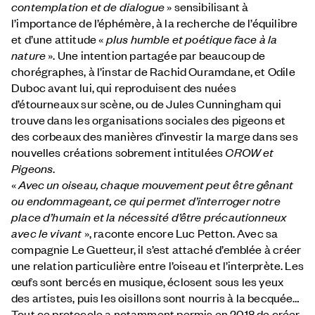
contemplation et de dialogue
» sensibilisant à
l’importance de l’éphémère, à la recherche de l’équilibre
et d’une attitude «
plus humble et poétique face à la
nature
». Une intention partagée par beaucoup de
chorégraphes, à l’instar de Rachid Ouramdane, et Odile
Duboc avant lui, qui reproduisent des nuées
d’étourneaux sur scène, ou de Jules Cunningham qui
trouve dans les organisations sociales des pigeons et
des corbeaux des manières d’investir la marge dans ses
nouvelles créations sobrement intitulées
CROW et
Pigeons
.
«
Avec un oiseau, chaque mouvement peut être gênant
ou endommageant, ce qui permet d’interroger notre
place d’humain et la nécessité d’être précautionneux
avec le vivant
», raconte encore Luc Petton. Avec sa
compagnie Le Guetteur, il s’est attaché d’emblée à créer
une relation particulière entre l’oiseau et l’interprète. Les
œufs sont bercés en musique, éclosent sous les yeux
des artistes, puis les oisillons sont nourris à la becquée…
Tout ce protocole a notamment permis en 2018 de créer