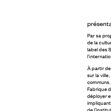
présent
Par sa pro
de la cultu
label des 
l’internat
À partir d
sur la vill
communs. A
Fabrique d
déployer e
impliquant
de l’instit