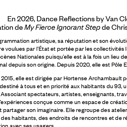
En 2026, Dance Reflections by
Van Cl
ation de
My Fierce Ignorant Step
de Chri
grammation artistique, sa réputation et son évolut
re voulues par l’État et portée par les collectivité
Scènes Nationales puisqu’elle est à la fois un lieu 
ional depuis son origine. Depuis 2020, elle est Pôl
e 2015, elle est dirigée par Hortense Archambault p
e, destiné à tous et en priorité aux habitants du 93,
ssociant spectateurs, artistes, enseignants, trav
’expériences conçue comme un espace de création 
t partager son imaginaire. Elle regroupe des atelie
 des habitants, des endroits de rencontres et de ré
ution avec ses usagers.