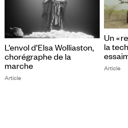
Un « re
la tec
L’envol d’Elsa Wolliaston,
essai
chorégraphe de la
marche
Article
Article