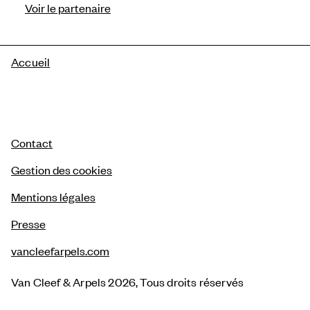
Voir le partenaire
Fil
Accueil
d'Ariane
Contact
Gestion des cookies
Mentions légales
Presse
vancleefarpels.com
Van Cleef & Arpels 2026, Tous droits réservés